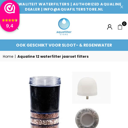
TOPKWALITEIT WATERFILTERS | AUTHORIZED AQUALINE
DEALER | INFO@AQUAFILTERSTORE.NL
0
9,4
AQUAFILTERSTORE
FILTERT 99% VAN RESTSTOFFEN
Home
|
Aqualine 12 waterfilter jaarset filters