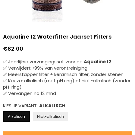
Aqualine 12 Waterfilter Jaarset Filters
€82,00
Normale
prijs
✅ Jaarlijkse vervangingsset voor de
Aqualine 12
✅ Verwijdert >99% van verontreiniging
✅ Meerstappenfilter + keramisch filter, zonder stenen
✅ Keuze: alkalisch (met pH ring) of niet-alkalisch (zonder
pH-ring)
✅ Vervangen na 12 mnd
KIES JE VARIANT:
ALKALISCH
Alkalisch
Niet-alkalisch
Hoeveelheid