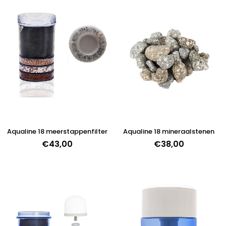
Aqualine 18 meerstappenfilter
Aqualine 18 mineraalstenen
€43,00
Normale
€38,00
prijs