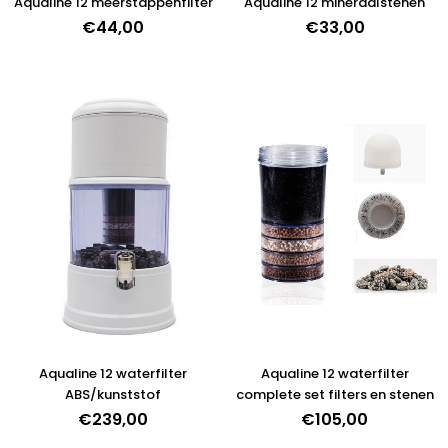
Aqualine 12 meerstappenfilter
Aqualine 12 mineraalstenen
€44,00
Normale
€33,00
prijs
Aqualine 12 waterfilter
Aqualine 12 waterfilter
ABS/kunststof
complete set filters en stenen
€239,00
€105,00