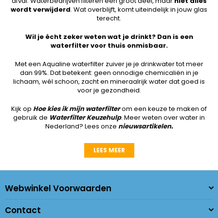
afval. Waterbedrijven filteren een groot deel, maar
niet alles
wordt verwijderd
. Wat overblijft, komt uiteindelijk in jouw glas
terecht.
Wil je écht zeker weten wat je drinkt? Dan is een
waterfilter voor thuis onmisbaar.
Met een Aqualine waterfilter zuiver je je drinkwater tot meer
dan 99%. Dat betekent: geen onnodige chemicaliën in je
lichaam, wél schoon, zacht en mineraalrijk water dat goed is
voor je gezondheid.
Kijk op
Hoe kies ik mijn waterfilter
om een keuze te maken of
gebruik de
Waterfilter Keuzehulp
. Meer weten over water in
Nederland? Lees onze
nieuwsartikelen
.
LEES MEER
Webwinkel Voorwaarden
Contact