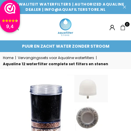
TOPKWALITEIT WATERFILTERS | AUTHORIZED AQUALINE
DEALER | INFO@AQUAFILTERSTORE.NL
0
9,4
AQUAFILTERSTORE
PUUR EN ZACHT WATER ZONDER STROOM
Home
|
Vervangingssets voor Aqualine waterfilters
|
Aqualine 12 waterfilter complete set filters en stenen