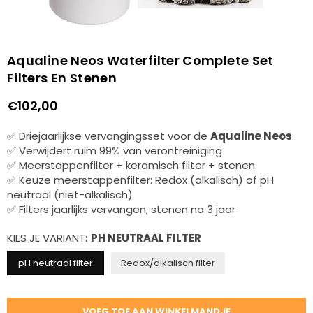
Aqualine Neos Waterfilter Complete Set
Filters En Stenen
€102,00
Normale
prijs
✅ Driejaarlijkse vervangingsset voor de
Aqualine Neos
✅ Verwijdert ruim 99% van verontreiniging
✅ Meerstappenfilter + keramisch filter + stenen
✅ Keuze meerstappenfilter: Redox (alkalisch) of pH
neutraal (niet-alkalisch)
✅ Filters jaarlijks vervangen, stenen na 3 jaar
KIES JE VARIANT:
PH NEUTRAAL FILTER
pH neutraal filter
Redox/alkalisch filter
Hoeveelheid
VOEG TOE AAN WINKELMANDJE