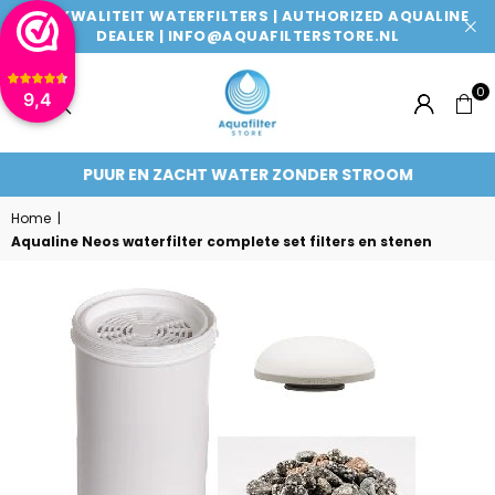
TOPKWALITEIT WATERFILTERS | AUTHORIZED AQUALINE
DEALER | INFO@AQUAFILTERSTORE.NL
0
9,4
AQUAFILTERSTORE
PUUR EN ZACHT WATER ZONDER STROOM
Home
|
Aqualine Neos waterfilter complete set filters en stenen