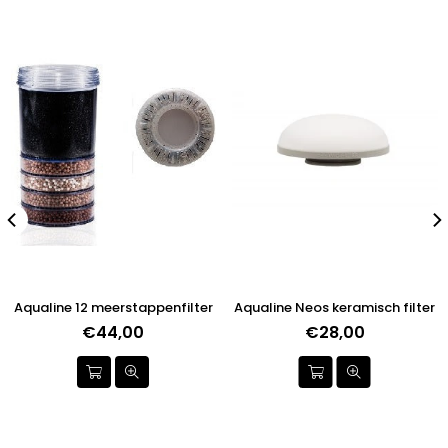
Aqualine 12 meerstappenfilter
Aqualine Neos keramisch filter
€44,00
Normale
€28,00
prijs