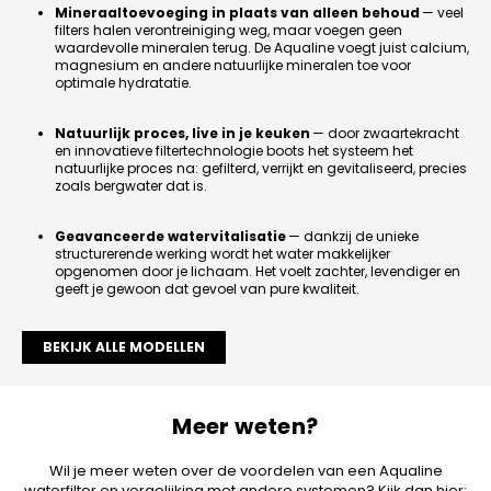
Mineraaltoevoeging in plaats van alleen behoud
— veel
filters halen verontreiniging weg, maar voegen geen
waardevolle mineralen terug. De Aqualine voegt juist calcium,
magnesium en andere natuurlijke mineralen toe voor
optimale hydratatie.
Natuurlijk proces, live in je keuken
— door zwaartekracht
en innovatieve filtertechnologie boots het systeem het
natuurlijke proces na: gefilterd, verrijkt en gevitaliseerd, precies
zoals bergwater dat is.
Geavanceerde watervitalisatie
— dankzij de unieke
structurerende werking wordt het water makkelijker
opgenomen door je lichaam. Het voelt zachter, levendiger en
geeft je gewoon dat gevoel van pure kwaliteit.
BEKIJK ALLE MODELLEN
Meer weten?
Wil je meer weten over de voordelen van een Aqualine
waterfilter en vergelijking met andere systemen? Kijk dan hier: