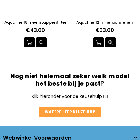
Aqualine 18 meerstappenfilter
Aqualine 12 mineraalstenen
€43,00
Normale
€33,00
prijs
Nog niet helemaal zeker welk model
het beste bij je past?
Klik hieronder voor de keuzehulp 👇🏼
WATERFILTER KEUZEHULP
Webwinkel Voorwaarden