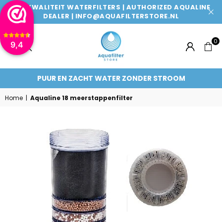
TOPKWALITEIT WATERFILTERS | AUTHORIZED AQUALINE
DEALER | INFO@AQUAFILTERSTORE.NL
0
9,4
AQUAFILTERSTORE
PUUR EN ZACHT WATER ZONDER STROOM
Home
|
Aqualine 18 meerstappenfilter