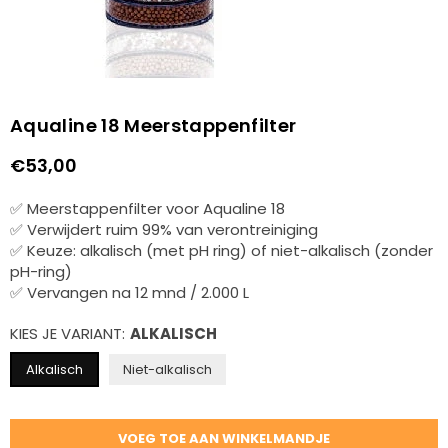
Aqualine 18 Meerstappenfilter
€53,00
Normale
prijs
✅ Meerstappenfilter voor Aqualine 18
✅ Verwijdert ruim 99% van verontreiniging
✅ Keuze: alkalisch (met pH ring) of niet-alkalisch (zonder
pH-ring)
✅ Vervangen na 12 mnd / 2.000 L
KIES JE VARIANT:
ALKALISCH
Alkalisch
Niet-alkalisch
Hoeveelheid
VOEG TOE AAN WINKELMANDJE