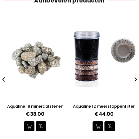
Aanbevolen producten
Aqualine 18 mineraalstenen
Aqualine 12 meerstappenfilter
Normale
€38,00
€44,00
prijs