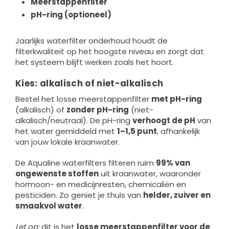
Meerstappenfilter
pH-ring (optioneel)
Jaarlijks waterfilter onderhoud houdt de
filterkwaliteit op het hoogste niveau en zorgt dat
het systeem blijft werken zoals het hoort.
Kies: alkalisch of niet-alkalisch
Bestel het losse meerstappenfilter
met pH-ring
(alkalisch) of
zonder pH-ring
(niet-
alkalisch/neutraal). De pH-ring
verhoogt de pH
van
het water gemiddeld met
1–1,5 punt
, afhankelijk
van jouw lokale kraanwater.
De Aqualine waterfilters filteren ruim
99% van
ongewenste stoffen
uit kraanwater, waaronder
hormoon- en medicijnresten, chemicaliën en
pesticiden. Zo geniet je thuis van
helder, zuiver en
smaakvol water
.
Let op:
dit is het
losse meerstappenfilter voor de