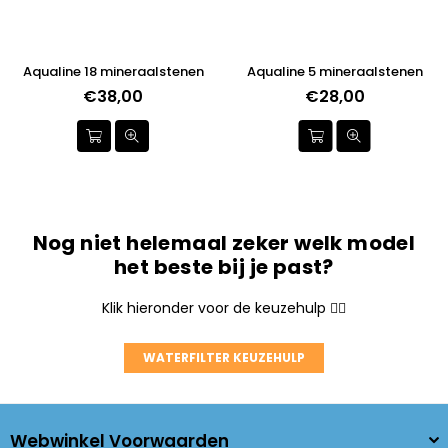
Aqualine 18 mineraalstenen
Aqualine 5 mineraalstenen
Normale
€38,00
Normale
€28,00
prijs
prijs
Nog niet helemaal zeker welk model
het beste bij je past?
Klik hieronder voor de keuzehulp 👇🏼
WATERFILTER KEUZEHULP
Webwinkel Voorwaarden