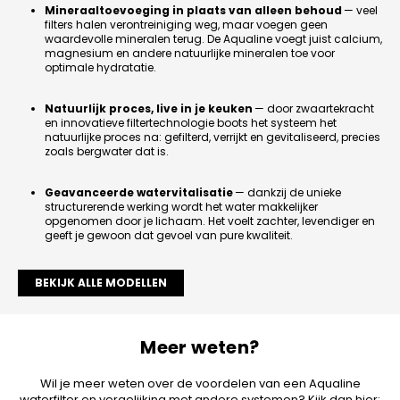
Mineraaltoevoeging in plaats van alleen behoud
— veel
filters halen verontreiniging weg, maar voegen geen
waardevolle mineralen terug. De Aqualine voegt juist calcium,
magnesium en andere natuurlijke mineralen toe voor
optimale hydratatie.
Natuurlijk proces, live in je keuken
— door zwaartekracht
en innovatieve filtertechnologie boots het systeem het
natuurlijke proces na: gefilterd, verrijkt en gevitaliseerd, precies
zoals bergwater dat is.
Geavanceerde watervitalisatie
— dankzij de unieke
structurerende werking wordt het water makkelijker
opgenomen door je lichaam. Het voelt zachter, levendiger en
geeft je gewoon dat gevoel van pure kwaliteit.
BEKIJK ALLE MODELLEN
Meer weten?
Wil je meer weten over de voordelen van een Aqualine
waterfilter en vergelijking met andere systemen? Kijk dan hier: