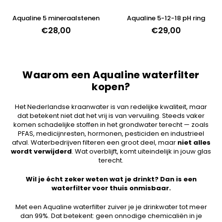
Aqualine 5 mineraalstenen
Aqualine 5-12-18 pH ring
Normale
€28,00
Normale
€29,00
prijs
prijs
Waarom een Aqualine waterfilter
kopen?
Het Nederlandse kraanwater is van redelijke kwaliteit, maar
dat betekent niet dat het vrij is van vervuiling. Steeds vaker
komen schadelijke stoffen in het grondwater terecht — zoals
PFAS, medicijnresten, hormonen, pesticiden en industrieel
afval. Waterbedrijven filteren een groot deel, maar
niet alles
wordt verwijderd
. Wat overblijft, komt uiteindelijk in jouw glas
terecht.
Wil je écht zeker weten wat je drinkt? Dan is een
waterfilter voor thuis onmisbaar.
Met een Aqualine waterfilter zuiver je je drinkwater tot meer
dan 99%. Dat betekent: geen onnodige chemicaliën in je