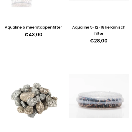
Aqualine 5 meerstappenfilter
Aqualine 5-12-18 keramisch
filter
€43,00
Normale
€28,00
prijs